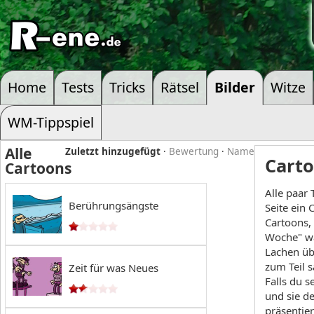
Home
Tests
Tricks
Rätsel
Bilder
Witze
WM-Tippspiel
Alle
Zuletzt hinzugefügt
·
Bewertung
·
Name
Cart
Cartoons
Alle paar 
Berührungsängste
Seite ein 
Cartoons, 
Woche" wa
Lachen üb
zum Teil s
Zeit für was Neues
Falls du s
und sie de
präsentier