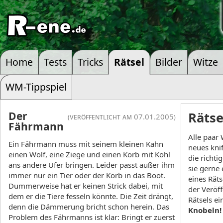
Home
Tests
Tricks
Rätsel
Bilder
Witze
WM-Tippspiel
Der
Rätse
(veröffentlicht am 07.01.2005)
Fährmann
Alle paar 
Ein Fährmann muss mit seinem kleinen Kahn
neues knif
einen Wolf, eine Ziege und einen Korb mit Kohl
die richti
ans andere Ufer bringen. Leider passt außer ihm
sie gerne
immer nur ein Tier oder der Korb in das Boot.
eines Rät
Dummerweise hat er keinen Strick dabei, mit
der Veröf
dem er die Tiere fesseln könnte. Die Zeit drängt,
Rätsels e
denn die Dämmerung bricht schon herein. Das
Knobeln!
Problem des Fährmanns ist klar: Bringt er zuerst