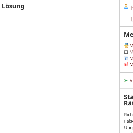
r Lösung
Me
M
M
M
M
A
Sta
Rä
Rich
Fals
Ung