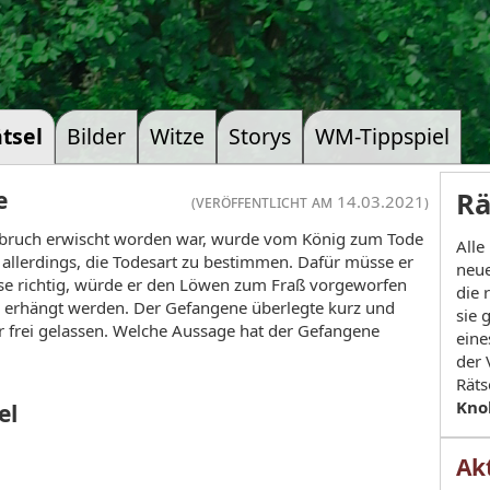
tsel
Bilder
Witze
Storys
WM-Tippspiel
e
Rä
(veröffentlicht am 14.03.2021)
inbruch erwischt worden war, wurde vom König zum Tode
Alle
m allerdings, die Todesart zu bestimmen. Dafür müsse er
neue
se richtig, würde er den Löwen zum Fraß vorgeworfen
die 
er erhängt werden. Der Gefangene überlegte kurz und
sie 
r frei gelassen. Welche Aussage hat der Gefangene
eine
der 
Räts
Kno
el
Akt