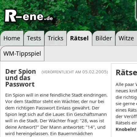
Home
Tests
Tricks
Rätsel
Bilder
Witze
WM-Tippspiel
Der Spion
Rätse
(veröffentlicht am 05.02.2005)
und das
Passwort
Alle paar 
neues knif
Ein Spion will in eine feindliche Stadt eindringen.
die richti
Vor dem Stadttor steht ein Wächter, der nur bei
sie gerne
dem richtigen Passwort Einlass gewährt. Der
eines Rät
Spion legt sich auf die Lauer. Ein Geschäftsmann
der Veröf
will in die Stadt. Der Wächter fragt: "28, was ist
Rätsels e
deine Antwort?" Der Mann antwortet: "14", und
Knobeln!
wird hereingelassen. Ein Bauernmädchen