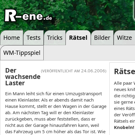
Home
Tests
Tricks
Rätsel
Bilder
Witze
WM-Tippspiel
Der
Rätse
(veröffentlicht am 24.06.2006)
wachsende
Laster
Alle paar 
neues knif
Ein Mann leiht sich für einen Umzugstransport
die richti
einen Kleinlaster. Als er abends damit nach
sie gerne
Hause kommt, stellt er den Wagen in der Garage
eines Rät
ab. Am nächsten Tag will er den Kleinlaster
der Veröf
zurückgeben, muss aber feststellen, dass er
Rätsels e
nicht aus der Garage hinausfahren kann, weil
Knobeln!
das Fahrzeug um 5 cm höher als das Tor ist. Wie