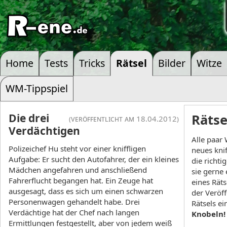
Home
Tests
Tricks
Rätsel
Bilder
Witze
WM-Tippspiel
Die drei
Rätse
(veröffentlicht am 18.04.2012)
Verdächtigen
Alle paar 
Polizeichef Hu steht vor einer kniffligen
neues knif
Aufgabe: Er sucht den Autofahrer, der ein kleines
die richti
Mädchen angefahren und anschließend
sie gerne
Fahrerflucht begangen hat. Ein Zeuge hat
eines Rät
ausgesagt, dass es sich um einen schwarzen
der Veröf
Personenwagen gehandelt habe. Drei
Rätsels e
Verdächtige hat der Chef nach langen
Knobeln!
Ermittlungen festgestellt, aber von jedem weiß