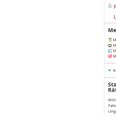
Me
M
M
M
M
A
Sta
Rä
Rich
Fals
Ung