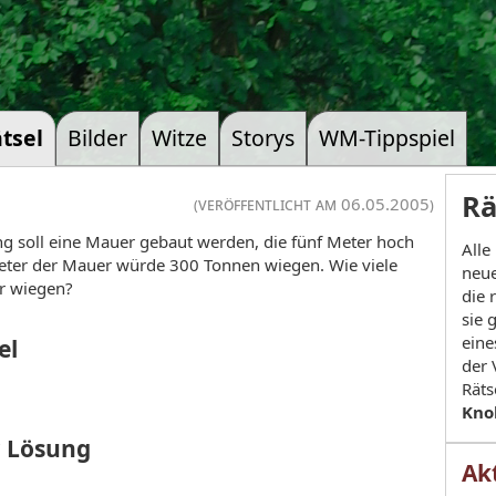
tsel
Bilder
Witze
Storys
WM-Tippspiel
Rä
(veröffentlicht am 06.05.2005)
g soll eine Mauer gebaut werden, die fünf Meter hoch
Alle
ometer der Mauer würde 300 Tonnen wiegen. Wie viele
neue
r wiegen?
die 
sie 
eine
el
der 
Räts
Kno
r Lösung
Akt