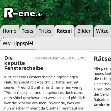
Home
Tests
Tricks
Rätsel
Bilder
Witze
WM-Tippspiel
Die
Rätse
(veröffentlicht am 20.03.2005)
kaputte
Fensterscheibe
Alle paar 
neues knif
Kurt hat eine Fensterscheibe eingeschlagen.
die richti
Natürlich nicht mit Absicht! Er hatte nur mit
sie gerne
seinem Freund Günther im Zimmer ein wenig
eines Rät
"Piraten" gespielt und da gehört es doch dazu,
der Veröf
dass Säbel geschwungen werden. Und plötzlich
Rätsels e
war die Scheibe draußen! "Weißt du, was wir
Knobeln!
nun machen?" meint da Günther, rennt auf die