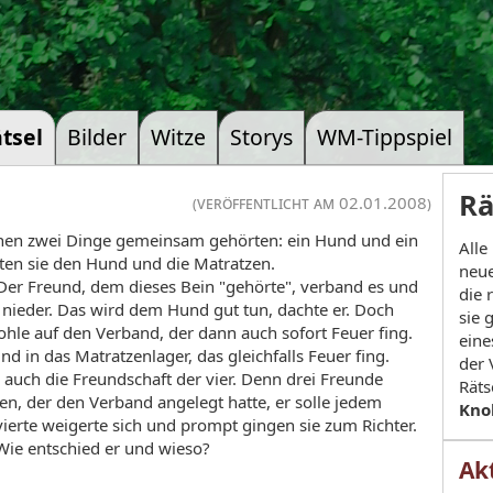
tsel
Bilder
Witze
Storys
WM-Tippspiel
Rä
(veröffentlicht am 02.01.2008)
enen zwei Dinge gemeinsam gehörten: ein Hund und ein
Alle
ten sie den Hund und die Matratzen.
neue
 Der Freund, dem dieses Bein "gehörte", verband es und
die 
ieder. Das wird dem Hund gut tun, dachte er. Doch
sie 
Kohle auf den Verband, der dann auch sofort Feuer fing.
eine
nd in das Matratzenlager, das gleichfalls Feuer fing.
der 
 auch die Freundschaft der vier. Denn drei Freunde
Räts
n, der den Verband angelegt hatte, er solle jedem
Kno
vierte weigerte sich und prompt gingen sie zum Richter.
Wie entschied er und wieso?
Akt