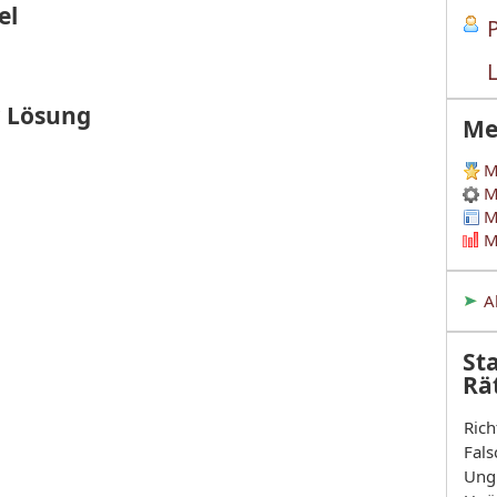
el
r Lösung
Me
M
M
M
M
A
Sta
Rä
Rich
Fals
Ung