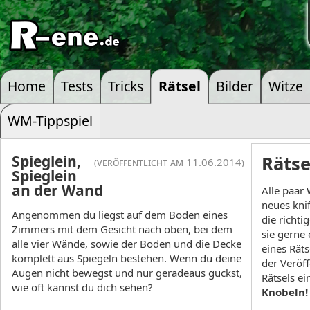
Home
Tests
Tricks
Rätsel
Bilder
Witze
WM-Tippspiel
Spieglein,
Rätse
(veröffentlicht am 11.06.2014)
Spieglein
an der Wand
Alle paar 
neues knif
Angenommen du liegst auf dem Boden eines
die richti
Zimmers mit dem Gesicht nach oben, bei dem
sie gerne
alle vier Wände, sowie der Boden und die Decke
eines Rät
komplett aus Spiegeln bestehen. Wenn du deine
der Veröf
Augen nicht bewegst und nur geradeaus guckst,
Rätsels e
wie oft kannst du dich sehen?
Knobeln!