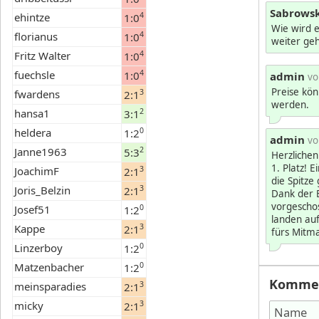
Sabrowsk
ehintze
4
1:0
Wie wird e
florianus
4
1:0
weiter ge
Fritz Walter
4
1:0
fuechsle
4
1:0
admin
vo
Preise kön
fwardens
3
2:1
werden.
hansa1
2
3:1
heldera
0
1:2
admin
vo
Janne1963
2
5:3
Herzliche
1. Platz! 
JoachimF
3
2:1
die Spitze 
Joris_Belzin
3
2:1
Dank der B
vorgeschos
Josef51
0
1:2
landen auf
Kappe
3
2:1
fürs Mitm
Linzerboy
0
1:2
Matzenbacher
0
1:2
Kommen
meinsparadies
3
2:1
micky
3
2:1