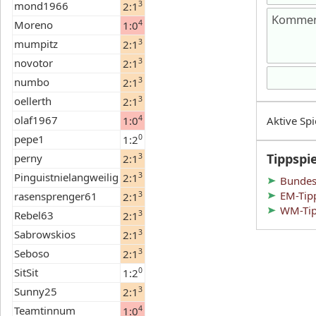
mond1966
3
2:1
Moreno
4
1:0
mumpitz
3
2:1
novotor
3
2:1
numbo
3
2:1
oellerth
3
2:1
olaf1967
4
1:0
Aktive Spi
pepe1
0
1:2
Tippspi
perny
3
2:1
Pinguistnielangweilig
3
2:1
Bundesl
EM-Tip
rasensprenger61
3
2:1
WM-Tip
Rebel63
3
2:1
Sabrowskios
3
2:1
Seboso
3
2:1
SitSit
0
1:2
Sunny25
3
2:1
Teamtinnum
4
1:0