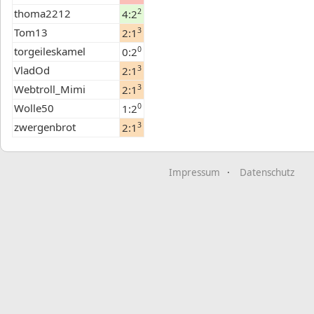
thoma2212
2
4:2
Tom13
3
2:1
torgeileskamel
0
0:2
VladOd
3
2:1
Webtroll_Mimi
3
2:1
Wolle50
0
1:2
zwergenbrot
3
2:1
Impressum
Datenschutz