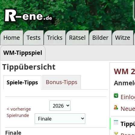
Home
Tests
Tricks
Rätsel
Bilder
Witze
WM-Tippspiel
Tippübersicht
WM 2
Bonus-Tipps
Spiele-Tipps
Anmel
Einl
Neue
< vorherige
Spielrunde
Tipp
Finale