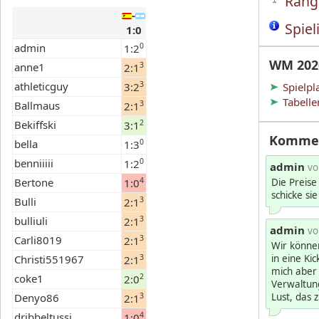
Rangl
-
Spiel
1:0
admin
0
1:2
WM 202
anne1
3
2:1
athleticguy
3
3:2
Spielpl
Tabelle
Ballmaus
3
2:1
Bekiffski
2
3:1
Komme
bella
0
1:3
benniiiii
0
1:2
admin
vo
Bertone
4
1:0
Die Preise
schicke si
Bulli
3
2:1
bulliuli
3
2:1
admin
vo
Carli8019
3
2:1
Wir können
Christi551967
3
in eine Ki
2:1
mich aber
coke1
2
2:0
Verwaltun
Denyo86
3
Lust, das 
2:1
dribbeltussi
4
1:0