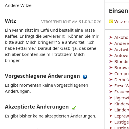
Andere Witze
Einse
Witz
Veröffentlicht am 31.05.2026
Witz e
Ein Mann sitzt im Café und bestellt eine Tasse
Kaffee. Er fragt die Serviererin: "Können Sie mir
Alkoho
bitte auch Milch bringen?" Sie antwortet: "Ich
Andere
habe Fettarme." Darauf der Gast: "Ja, das sehe
Arztwit
ich aber könnten Sie mir trotzdem Milch
Autowi
bringen!"
Blondi
Bürowi
Comput
Vorgeschlagene Änderungen
Derbe 
Es gibt momentan keine vorgeschlagenen
Fiese W
Änderungen.
Frauen
Jägerwi
Kinder
Akzeptierte Änderungen
Länder
Es gibt bisher keine akzeptierten Änderungen.
Lepraw
Lustig
Lustig