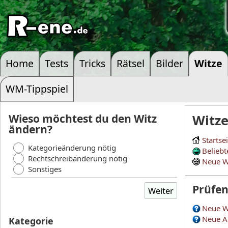
Home
Tests
Tricks
Rätsel
Bilder
Witze
WM-Tippspiel
Wieso möchtest du den Witz
Witz
ändern?
Startse
Kategorieänderung nötig
Beliebt
Rechtschreibänderung nötig
Neue W
Sonstiges
Prüfe
Neue W
Neue Ä
Kategorie