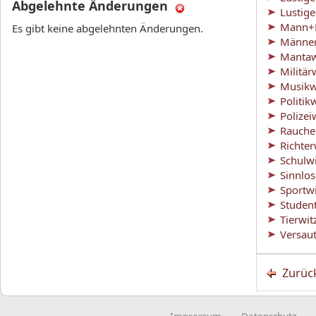
Abgelehnte Änderungen
Lustig
Mann+F
Es gibt keine abgelehnten Änderungen.
Männer
Mantaw
Militär
Musikw
Politik
Polizei
Rauche
Richter
Schulw
Sinnlo
Sportw
Studen
Tierwit
Versaut
Zurüc