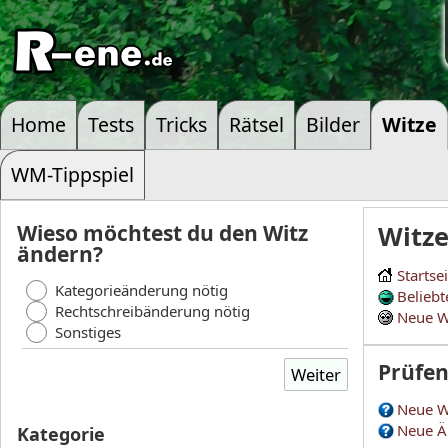
Home
Tests
Tricks
Rätsel
Bilder
Witze
WM-Tippspiel
Wieso möchtest du den Witz
Witz
ändern?
Startse
Kategorieänderung nötig
Beliebt
Rechtschreibänderung nötig
Neue W
Sonstiges
Prüfe
Neue W
Neue Ä
Kategorie