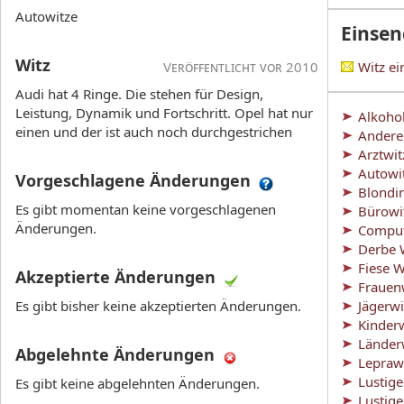
Autowitze
Einse
Witz
Veröffentlicht vor 2010
Witz e
Audi hat 4 Ringe. Die stehen für Design,
Leistung, Dynamik und Fortschritt. Opel hat nur
Alkoho
einen und der ist auch noch durchgestrichen
Andere
Arztwit
Autowi
Vorgeschlagene Änderungen
Blondi
Es gibt momentan keine vorgeschlagenen
Bürowi
Änderungen.
Comput
Derbe 
Fiese W
Akzeptierte Änderungen
Frauen
Es gibt bisher keine akzeptierten Änderungen.
Jägerwi
Kinder
Länder
Abgelehnte Änderungen
Lepraw
Lustig
Es gibt keine abgelehnten Änderungen.
Lustig