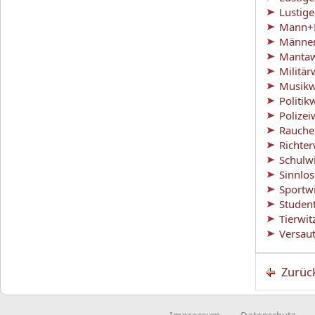
Lustig
Mann+F
Männer
Mantaw
Militär
Musikw
Politik
Polizei
Rauche
Richter
Schulw
Sinnlo
Sportw
Studen
Tierwit
Versaut
Zurüc