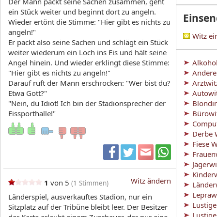
Der Mann packt seine Sachen zusammen, geht
ein Stück weiter und beginnt dort zu angeln.
Einse
Wieder ertönt die Stimme: "Hier gibt es nichts zu
angeln!"
Witz e
Er packt also seine Sachen und schlägt ein Stück
weiter wiederum ein Loch ins Eis und hält seine
Angel hinein. Und wieder erklingt diese Stimme:
Alkoho
"Hier gibt es nichts zu angeln!"
Andere
Darauf ruft der Mann erschrocken: "Wer bist du?
Arztwit
Etwa Gott?"
Autowi
"Nein, du Idiot! Ich bin der Stadionsprecher der
Blondi
Eissporthalle!"
Bürowi
Comput
Derbe 
Fiese W
Frauen
Jägerwi
Kinder
Witz ändern
1
von 5
(
1
Stimmen)
Länder
Lepraw
Länderspiel, ausverkauftes Stadion, nur ein
Lustig
Sitzplatz auf der Tribüne bleibt leer. Der Besitzer
Lustig