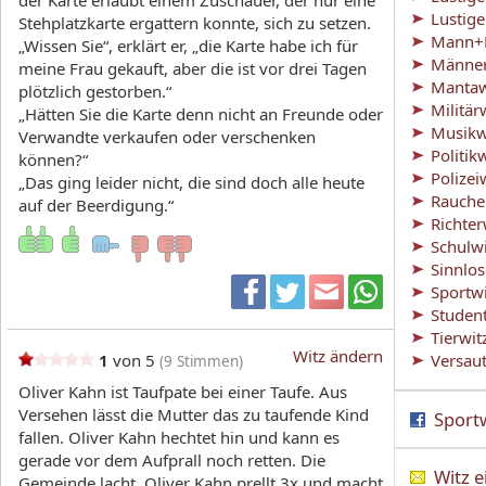
der Karte erlaubt einem Zuschauer, der nur eine
Lustig
Stehplatzkarte ergattern konnte, sich zu setzen.
Mann+F
„Wissen Sie“, erklärt er, „die Karte habe ich für
Männer
meine Frau gekauft, aber die ist vor drei Tagen
Mantaw
plötzlich gestorben.“
Militär
„Hätten Sie die Karte denn nicht an Freunde oder
Musikw
Verwandte verkaufen oder verschenken
Politik
können?“
Polizei
„Das ging leider nicht, die sind doch alle heute
Rauche
auf der Beerdigung.“
Richter
Schulw
Sinnlo
Sportw
Studen
Tierwit
Witz ändern
1
von 5
Versaut
(
9
Stimmen)
Oliver Kahn ist Taufpate bei einer Taufe. Aus
Versehen lässt die Mutter das zu taufende Kind
Sportw
fallen. Oliver Kahn hechtet hin und kann es
gerade vor dem Aufprall noch retten. Die
Witz 
Gemeinde lacht. Oliver Kahn prellt 3x und macht