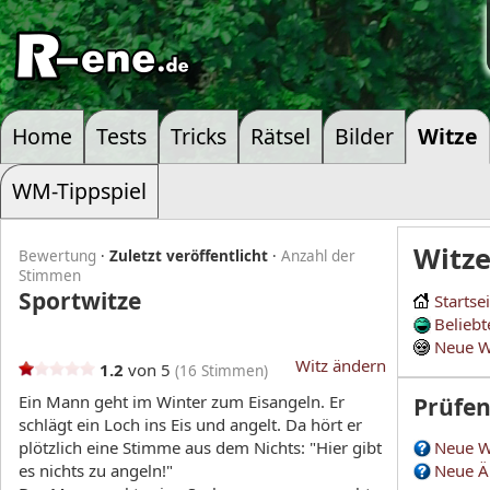
Home
Tests
Tricks
Rätsel
Bilder
Witze
WM-Tippspiel
Witz
Bewertung
·
Zuletzt veröffentlicht
·
Anzahl der
Stimmen
Sportwitze
Startse
Beliebt
Neue W
Witz ändern
1.2
von 5
(
16
Stimmen)
Ein Mann geht im Winter zum Eisangeln. Er
Prüfe
schlägt ein Loch ins Eis und angelt. Da hört er
plötzlich eine Stimme aus dem Nichts: "Hier gibt
Neue W
es nichts zu angeln!"
Neue Ä